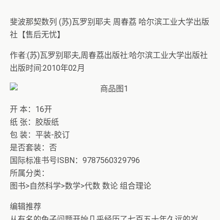
斐波那契数列 (苏)瓦罗别耶夫 周春荔 哈尔滨工业大学出版
社【售后无忧】
作者:(苏)瓦罗别耶夫,周春荔出版社:哈尔滨工业大学出版社
出版时间:2010年02月
开 本：16开
纸 张：胶版纸
包 装：平装-胶订
是否套装：否
国际标准书号ISBN：9787560329796
所属分类：
图书>自然科学>数学>代数 数论 组合理论
编辑推荐
从有名的兔子问题开始几乎经历了七百五十年久远的岁