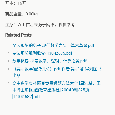
开本：16开
商品重量：0.00kg
注意：以上信息来源于网络，仅供参考！！！
Related Posts:
斐波那契的兔子 现代数学之父与算术革命.pdf
斐波那契数列欣赏-13042635.pdf
数学极客-探索数字、逻辑、计算之美.pdf
《吴军数学通识讲义》.pdf 作者:吴军 著 得到图书
出品
高中数学奥林匹克竞赛解题方法大全 [周沛耕，王
中峰主编][山西教育出版社][2004.08][825页]
[11341587].pdf