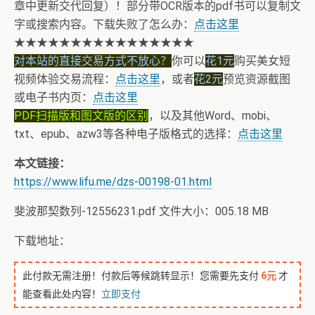
章中更新交代回复）！部分带OCR版本的pdf书可以复制文
字或搜索内容。下载失败了怎么办：
点击这里
★★★★★★★★★★★★★★★★
对本站的直接交易方式不放心？
你可以
花1元
购买美女短
视频体验交易流程：
点击这里
，或者
花2元
预览资源截图
或电子书内页：
点击这里
PDF扫描版和图文版的区别
，以及其他Word、mobi、
txt、epub、azw3等各种电子版格式的选择：
点击这里
本文链接：
https://www.lifu.me/dzs-00198-01.html
斐波那契数列-12556231.pdf 文件大小：005.18 MB
下载地址：
此付款无需注册！付款后等候跳转显示！您需要先支付
6元
才
能查看此处内容！
立即支付