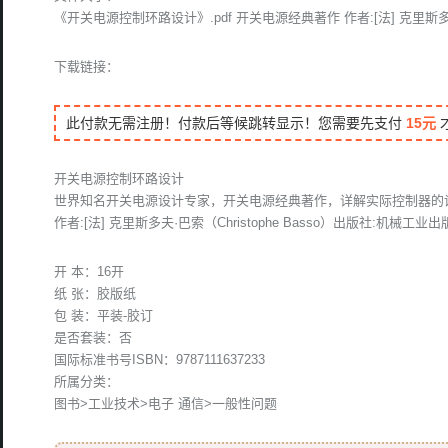
《开关电源控制环路设计》.pdf 开关电源经典著作 作者:[法] 克里斯
下载链接：
此付款无需注册！付款后等候跳转显示！您需要先支付
15元
开关电源控制环路设计
世界知名开关电源设计专家，开关电源经典著作，详解实际控制器的
作者:[法] 克里斯多夫·巴索（Christophe Basso）出版社:机械工业
开 本：16开
纸 张：胶版纸
包 装：平装-胶订
是否套装：否
国际标准书号ISBN：9787111637233
所属分类：
图书>工业技术>电子 通信>一般性问题