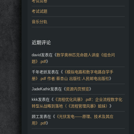
考试试卷
考试试题
音乐分轨
近期评论
david
发表在《
数学奥林匹克命题人讲座《组合问
题》.pdf
》
千年老妖
发表在《
《模拟电路和数字电路自学手
册》.pdf 作者:蔡杏山 出版社:人民邮电出版社
》
JadeKathir
发表在《
资源内页预览
》
kkk
发表在《
《流程优化风暴》.pdf：企业流程数字化
转型从战略到落地（《流程管理风暴》姐妹）
》
顾工
发表在《
《光伏发电——原理、技术及其应
用》.pdf
》