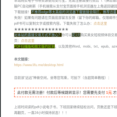
本站购买电子书等资源使用支付宝，无需注册直接付费后（（弹出错
脑PC自动刷新（手机端需从支付宝页面按手机浏览器左上角返回键
下载链接！
不推荐edge等太高级的浏览器下载链接会阻拦，推荐迅雷
失效！如果有问题请在页面底部留言反馈（留下你的邮箱，仅限邮件
pdf书可以复制文字或搜索内容。下载失败了怎么办：
点击这里
★★★★★★★★★★★★★★★★
对本站的直接交易方式不放心？
你可以
花1元
购买美女短视频体验交
页：
点击这里
PDF扫描版和图文版的区别
，以及其他Word、mobi、txt、epub
本文链接：
https://www.lifu.me/desktop.html
目前该“远远”神兽空闲，坐等您驾乘，可拍下（含超简单教程）：
此付款无需注册！付款后等候跳转显示！您需要先支付
1元
才
上班时间读的pdf小说电子书，下班回家继续轻松访问，页数还是下
再翻页，一直24小时保持状态！！！