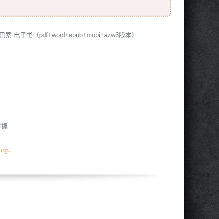
子书（pdf+word+epub+mobi+azw3版本）
掌握
ing…