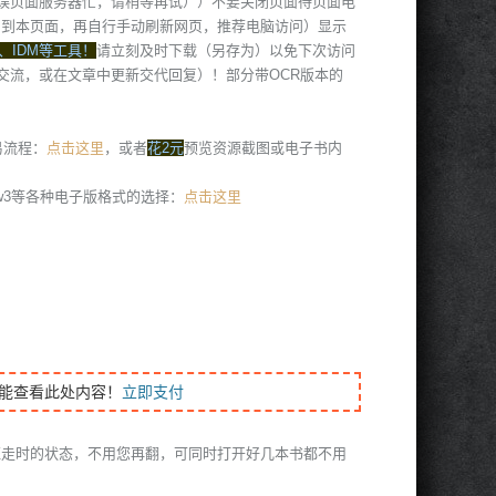
误页面服务器忙，请稍等再试））不要关闭页面待页面电
回到本页面，再自行手动刷新网页，推荐电脑访问）显示
、IDM等工具！
请立刻及时下载（另存为）以免下次访问
交流，或在文章中更新交代回复）！部分带OCR版本的
易流程：
点击这里
，或者
花2元
预览资源截图或电子书内
、azw3等各种电子版格式的选择：
点击这里
能查看此处内容！
立即支付
班走时的状态，不用您再翻，可同时打开好几本书都不用