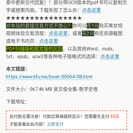
章中更新交代回复）！部分带OCR版本的pdf书可以复制文
字或搜索内容。下载失败了怎么办：
点击这里
★★★★★★★★★★★★★★★★
对本站的直接交易方式不放心？
你可以
花1元
购买美女短
视频体验交易流程：
点击这里
，或者
花2元
预览资源截图
或电子书内页：
点击这里
PDF扫描版和图文版的区别
，以及其他Word、mobi、
txt、epub、azw3等各种电子版格式的选择：
点击这里
本文链接：
https://www.lifu.me/book-00064-08.html
文件大小：067.46 MB 吴文俊全集-数学史卷
下载地址：
此付款无需注册！付款后等候跳转显示！您需要先支付
23元
才能查看此处内容！
立即支付