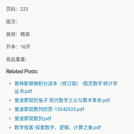
页码：223
版次：
装帧：精装
开本：16开
商品重量：
Related Posts:
普林斯顿微积分读本（修订版）-图灵数学·统计学
丛书.pdf
斐波那契的兔子 现代数学之父与算术革命.pdf
斐波那契数列欣赏-13042635.pdf
斐波那契数列.pdf
数学极客-探索数字、逻辑、计算之美.pdf