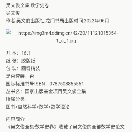
吴文俊全集·数学史卷
吴文俊
作者:吴文俊出版社:龙门书局出版时间:2022年06月
开 本：16开
纸 张：胶版纸
包 装：圆脊精装
是否套装：否
国际标准书号ISBN：9787508855561
丛书名：国家出版基金项目吴文俊全集
所属分类：
图书>自然科学>数学>数学理论
内容简介
《吴文俊全集·数学史卷》收载了吴文俊的全部数学史论文,