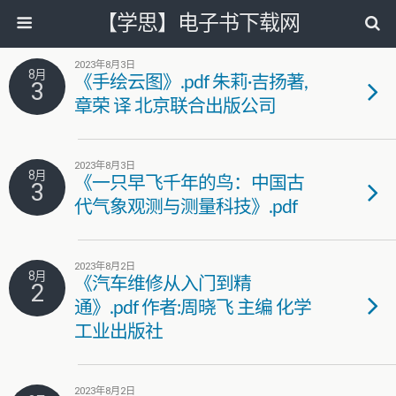
【学思】电子书下载网
2023年8月3日
8月
《手绘云图》.pdf 朱莉·吉扬著,
3
章荣 译 北京联合出版公司
2023年8月3日
8月
《一只早飞千年的鸟：中国古
3
代气象观测与测量科技》.pdf
2023年8月2日
8月
《汽车维修从入门到精
2
通》.pdf 作者:周晓飞 主编 化学
工业出版社
2023年8月2日